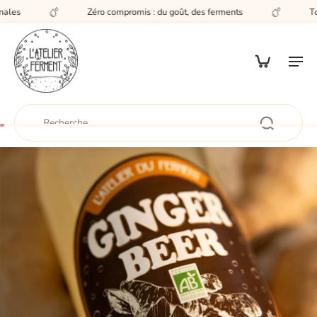
les
Zéro compromis : du goût, des ferments
Tout