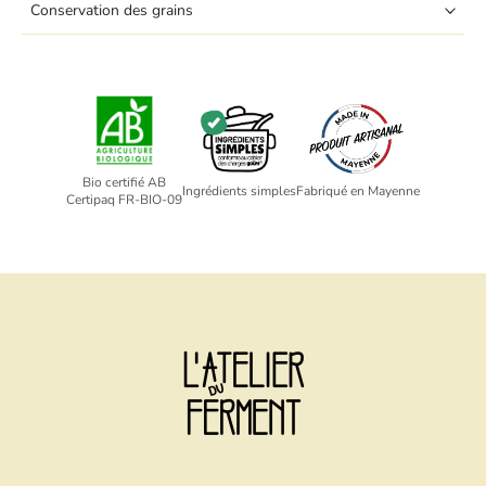
Conservation des grains
Bio certifié AB
Ingrédients simples
Fabriqué en Mayenne
Certipaq FR-BIO-09